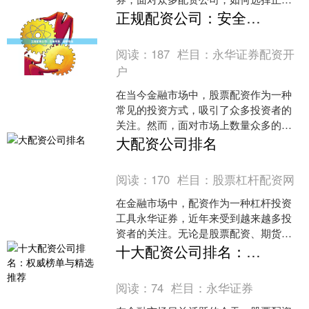
平台成为关键。本文将为您整理清远配
正规配资公司：安全可靠，合规首选
资公司名单，并推荐正规平台，....
阅读：
187
栏目：
永华证券配资开
户
在当今金融市场中，股票配资作为一种
常见的投资方式，吸引了众多投资者的
关注。然而，面对市场上数量众多的配
资平台，如何选择一家正规、安全、可
大配资公司排名
靠的配资公司，成为投资者....
阅读：
170
栏目：
股票杠杆配资网
在金融市场中，配资作为一种杠杆投资
工具永华证券，近年来受到越来越多投
资者的关注。无论是股票配资、期货配
资还是其他金融衍生品配资，选择一个
十大配资公司排名：权威榜单与精选推荐
靠谱的配资公司至关重要。....
阅读：
74
栏目：
永华证券