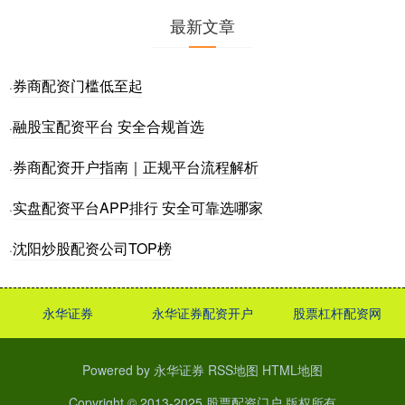
最新文章
券商配资门槛低至起
·
融股宝配资平台 安全合规首选
·
券商配资开户指南｜正规平台流程解析
·
实盘配资平台APP排行 安全可靠选哪家
·
沈阳炒股配资公司TOP榜
·
永华证券
永华证券配资开户
股票杠杆配资网
Powered by
永华证券
RSS地图
HTML地图
Copyright
© 2013-2025
股票配资门户
版权所有