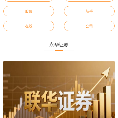
股票
新手
在线
公司
永华证券