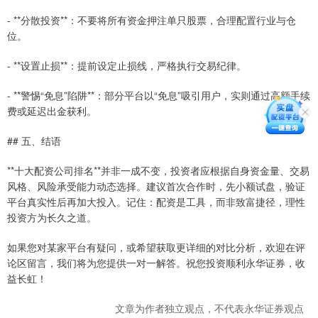
- **分散投资**：不要将所有资金押注单只股票，合理配置行业与仓
位。
- **设置止损**：提前设定止损线，严格执行交易纪律。
- **警惕“免息”陷阱**：部分平台以“免息”吸引用户，实则通过高额手续
费或延迟出金获利。
## 五、结语
**十大配资公司排名**并非一成不变，投资者应根据自身资金量、交易
风格、风险承受能力动态选择。建议首次合作时，先小额试盘，验证
平台真实性后再加大投入。记住：配资是工具，而非致富捷径，理性
投资方为长久之道。
如果您对某家平台有疑问，或希望获取更详细的对比分析，欢迎在评
论区留言，我们将为您提供一对一解答。祝您投资顺利永华证券，收
益长虹！
文章为作者独立观点，不代表永华证券观点