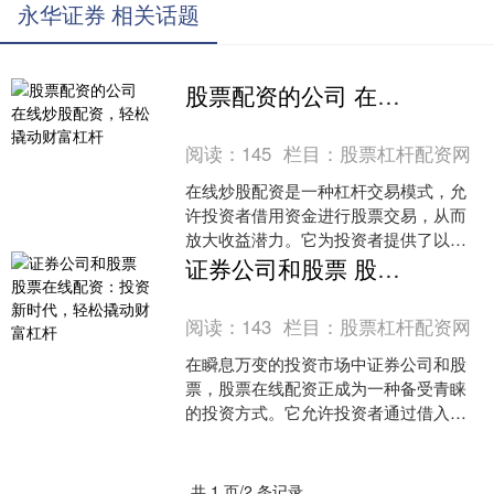
永华证券 相关话题
股票配资的公司 在线炒股配资，轻松撬动财富杠杆
阅读：
145
栏目：
股票杠杆配资网
在线炒股配资是一种杠杆交易模式，允
许投资者借用资金进行股票交易，从而
放大收益潜力。它为投资者提供了以下
优势： 牛米网股票配资平台采用多重安
证券公司和股票 股票在线配资：投资新时代，轻松撬动财富杠杆
全措施，确保投资者资金....
阅读：
143
栏目：
股票杠杆配资网
在瞬息万变的投资市场中证券公司和股
票，股票在线配资正成为一种备受青睐
的投资方式。它允许投资者通过借入资
金来放大其投资规模，从而获得更高的
潜在收益。 当然，杠杆是....
共 1 页/2 条记录