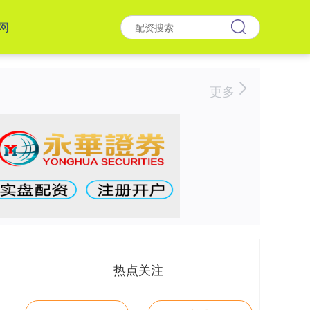
网
更多
热点关注