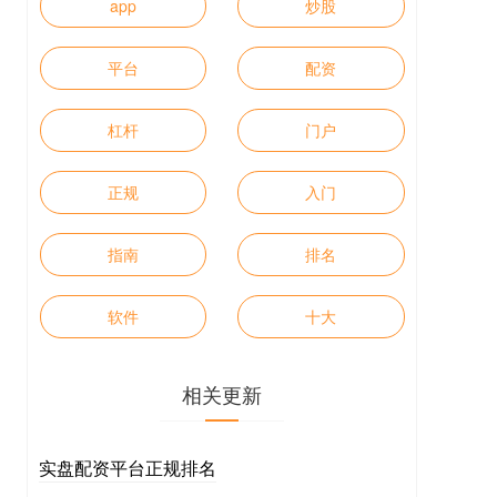
app
炒股
平台
配资
杠杆
门户
正规
入门
指南
排名
软件
十大
相关更新
实盘配资平台正规排名