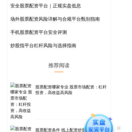
安全股票配资平台｜正规实盘低息
场外股票配资风险详解与合规平台甄别指南
手机股票配资平台安全评测
炒股指平台杠杆风险与选择指南
推荐阅读
股票配资哪家专业 股票市场配资：杠杆
投资，高收益高风险
股票配资条件 线上配资炒股：低门槛，