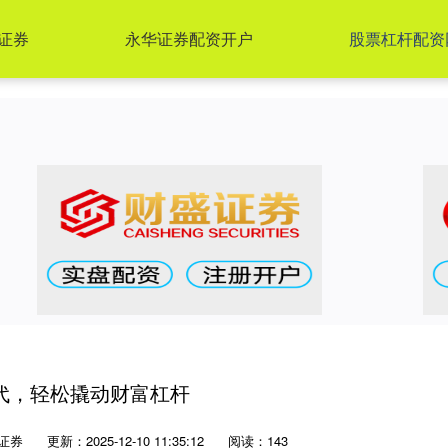
证券
永华证券配资开户
股票杠杆配资
代，轻松撬动财富杠杆
证券
更新：2025-12-10 11:35:12
阅读：143