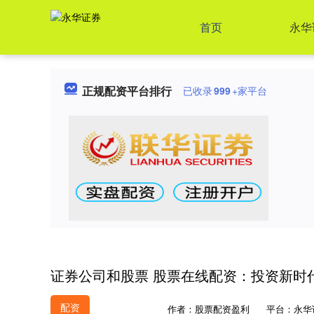
首页
永华
正规配资平台排行
已收录
999
+家平台
证券公司和股票 股票在线配资：投资新时
配资
作者：股票配资盈利
平台：永华