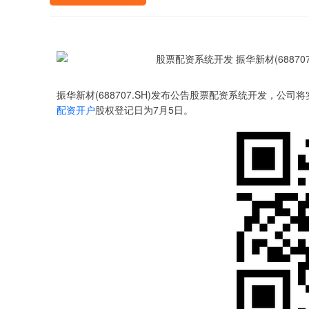
振华新材(688707.SH)发布公告股票配资系统开发，公司将
配资开户
股权登记日为7月5日。