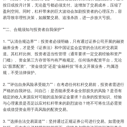
按日或按月计算，无论盈亏都必须支付。这增加了交易成本，压缩了
盈利空间。同时，杠杆带来的巨大波动会加剧投资者的心理压力，容
易导致非理性决策，如频繁交易、追涨杀跌，进一步放大亏损。
**二、合规须知与投资者自我保护**
1. **认清合规边界**：投资者必须明确，只有通过证券公司开展的融资
融券业务，才是受《证券法》和中国证监会监管的合法杠杆交易渠
道。其杠杆比例、投资者适当性管理（通常要求一定交易经验和资产
门槛）、资金第三方存管等均有严格规定。任何场外配资平台，无论
以“股票配资”、“资金借贷”还是“金融科技”等名义开展业务，均属违
规，不受法律保护。
2. **评估自身风险承受能力**：在考虑任何杠杆交易前，投资者需进行
严格的自我评估。问自己：是否能承受本金全部损失的风险？是否有
稳定的收入来源应对可能的追加保证金要求？自身的投资知识、经验
与心理素质是否足以应对杠杆带来的剧烈波动？绝不可将生活必需资
金或借贷资金用于高风险的配资交易。
3. **选择合法交易渠道**：坚持通过正规证券公司进行交易。如需使用