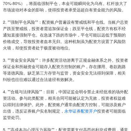
70%-80%），将面临强制平仓，本金可能瞬间化为乌有。杠杆放大了
市场波动对本金的影响，使得投资者承受远超自有资金能力的风险。
2. **强制平仓风险**：配资账户普遍设有警戒线和平仓线。当账户总资
产跌至警戒线，投资者需追加保证金；跌至平仓线，配资方有权不经
通知直接强制平仓。在急速下跌的市场中，平仓可能以远低于预期的
价格成交，导致投资者血本无归。这种机制虽为配资方设置了风险防
火墙，却使投资者处于极度被动地位。
3. **资金安全风险**：许多配资活动游离于正规金融体系之外。投资者
保证金和所融资金可能存入配资方控制的账户，存在挪用、卷款跑路
等道德风险。缺乏第三方存管与监管，资金安全无法得到保障，相关
纠纷也往往难以通过合法途径有效解决。
4. **合规与法律风险**：目前，中国证监会明令禁止未经批准的场外配
资活动。参与此类配资，相关合同可能被认定为无效，投资者权益难
以得到法律保护。此外，配资账户通常由配资方控制，可能涉及账户
出借，违反证券账户实名制规定，
永华证券配资开户
投资者可能面临
监管处罚。
5. **高成本与心理压力风险**：配资需要支付高昂的利息或费用，通常