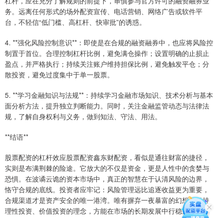
杠杆，应在充分了解规则的前提下，审慎参与官方许可的融资融券业
务。远离任何形式的场外配资宣传、电话营销、网络广告或软件平
台，不轻信“低门槛、高杠杆、快审批”的诱惑。
4. **强化风险控制意识**：即使是在合规的融资融券中，也应将风险控
制置于首位。合理控制杠杆比例，避免满仓操作；设置明确的止损止
盈点，并严格执行；持续关注账户维持担保比例，避免触发平仓；分
散投资，避免过度集中于单一股票。
5. **学习金融知识与法规**：持续学习金融市场知识、技术分析与基本
面分析方法，提升独立判断能力。同时，关注金融监管动态与法律法
规，了解自身权利与义务，做到知法、守法、用法。
**结语**
股票配资的杠杆效应股票配资鑫东财配资，看似是通往财富的捷径，
实则是布满荆棘的险途。它放大的不仅是资金，更是人性中的贪婪与
恐惧。在波谲云诡的资本市场中，真正的智慧在于认清风险的边界，
恪守合规的底线。投资者应牢记：风险管理远比追逐收益更为重要，
合规渠道才是资产安全的唯一港湾。唯有摒弃一夜暴富的幻想，坚持
理性投资、价值投资的理念，方能在市场的长期发展中行稳致远，守