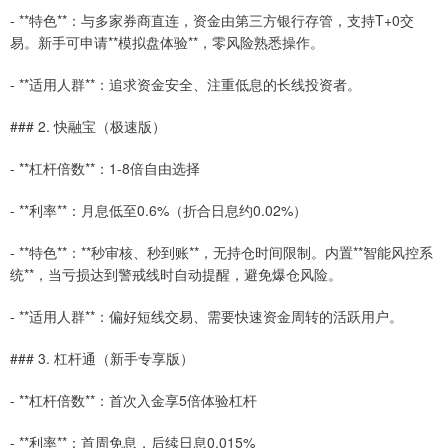
- **特色**：与多家券商直连，资金由第三方银行存管，支持T+0交
易。新手可申请**模拟盘体验**，零风险熟悉操作。
- **适用人群**：追求资金安全、注重低息的长线投资者。
### 2. 快融宝（极速版）
- **杠杆倍数**：1-8倍自由选择
- **利率**：月息低至0.6%（折合日息约0.02%）
- **特色**：**秒审核、秒到账**，无持仓时间限制。内置**智能风控系
统**，当亏损达到警戒线时自动提醒，避免爆仓风险。
- **适用人群**：偏好短线交易、需要快速资金周转的活跃用户。
### 3. 杠杆通（新手专享版）
- **杠杆倍数**：首次入金享5倍体验杠杆
- **利率**：首周免息，后续日息0.015%