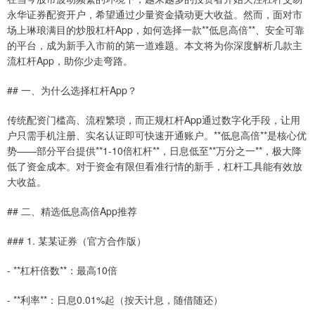
永华证券配资开户，希望通过少量资金撬动更大收益。然而，面对市
场上琳琅满目的炒股杠杆App，如何选择一款**低息高倍**、安全可靠
的平台，成为新手入市前的第一道难题。本文将为你深度解析几款主
流杠杆App，助你少走弯路。
## 一、为什么选择杠杆App？
传统配资门槛高、流程繁琐，而正规杠杆App通过数字化手段，让用
户只需手机注册、实名认证即可快速开通账户。**低息高倍**是核心优
势——部分平台提供**1-10倍杠杆**，日息低至**万分之一**，极大降
低了资金成本。对于资金有限但看准行情的新手，杠杆工具能有效放
大收益。
## 二、精选低息高倍App推荐
### 1. 某某证券（官方合作版）
- **杠杆倍数**：最高10倍
- **利率**：日息0.01%起（按天计息，随借随还）