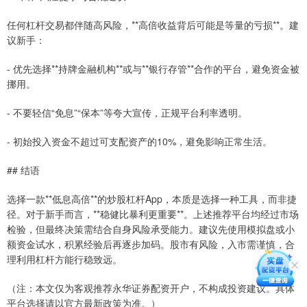
任何杠杆交易都伴随高风险，**高倍收益背后可能是等量的亏损**。建
议新手：
- 优先选择**持牌金融机构**或与**银行存管**合作的平台，避免资金被
挪用。
- 不要轻信“免息”“保本”等夸大宣传，正规平台利率透明。
- 初始投入资金不超过可支配资产的10%，避免影响正常生活。
## 结语
选择一款**低息高倍**的炒股杠杆App，本质是选择一种工具，而非捷
径。对于新手而言，**稳健比暴利更重要**。上述推荐平台均经过市场
检验，但最终决策需结合自身风险承受能力。建议先使用模拟盘或小
额资金试水，积累经验后再逐步加码。股市有风险，入市需谨慎，合
理利用杠杆方能行稳致远。
（注：本文仅为客观推荐永华证券配资开户，不构成投资建议。具体
平台选择请以官方最新政策为准。）