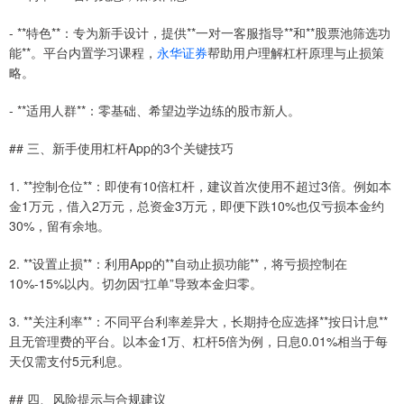
- **特色**：专为新手设计，提供**一对一客服指导**和**股票池筛选功
能**。平台内置学习课程，
永华证券
帮助用户理解杠杆原理与止损策
略。
- **适用人群**：零基础、希望边学边练的股市新人。
## 三、新手使用杠杆App的3个关键技巧
1. **控制仓位**：即使有10倍杠杆，建议首次使用不超过3倍。例如本
金1万元，借入2万元，总资金3万元，即便下跌10%也仅亏损本金约
30%，留有余地。
2. **设置止损**：利用App的**自动止损功能**，将亏损控制在
10%-15%以内。切勿因“扛单”导致本金归零。
3. **关注利率**：不同平台利率差异大，长期持仓应选择**按日计息**
且无管理费的平台。以本金1万、杠杆5倍为例，日息0.01%相当于每
天仅需支付5元利息。
## 四、风险提示与合规建议