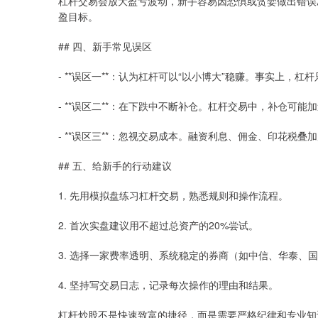
杠杆交易会放大盈亏波动，新手容易因恐惧或贪婪做出错误
盈目标。
## 四、新手常见误区
- **误区一**：认为杠杆可以“以小博大”稳赚。事实上，
- **误区二**：在下跌中不断补仓。杠杆交易中，补仓可能
- **误区三**：忽视交易成本。融资利息、佣金、印花税
## 五、给新手的行动建议
1. 先用模拟盘练习杠杆交易，熟悉规则和操作流程。
2. 首次实盘建议用不超过总资产的20%尝试。
3. 选择一家费率透明、系统稳定的券商（如中信、华泰、
4. 坚持写交易日志，记录每次操作的理由和结果。
杠杆炒股不是快速致富的捷径，而是需要严格纪律和专业知