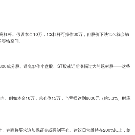
上的高杠杆。假设本金10万，1:2杠杆可操作30万，但股价下跌15%就会触
多容错空间。
00成分股。避免炒作小盘股、ST股或近期涨幅过大的题材股——这些
。例如本金10万，总仓位15万，当亏损达到8000元（约5.3%）时应
0%时，券商将要求追加保证金或强制平仓。建议日常维持在200%以上，给