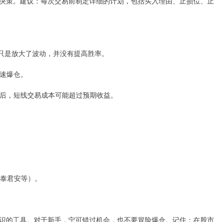
决策。建议：每次交易前制定详细的计划，包括买入理由、止损位、止
杠杆只是放大了波动，并没有提高胜率。
加速爆仓。
叠加后，短线交易成本可能超过预期收益。
国泰君安等）。
识的工具。对于新手，宁可错过机会，也不要冒险爆仓。记住：在股市