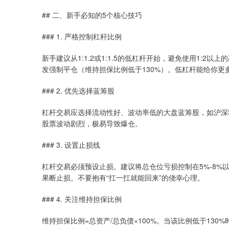
## 二、新手必知的5个核心技巧
### 1. 严格控制杠杆比例
新手建议从1:1.2或1:1.5的低杠杆开始，避免使用1:2以
发强制平仓（维持担保比例低于130%）。低杠杆能给你更
### 2. 优先选择蓝筹股
杠杆交易应选择流动性好、波动率低的大盘蓝筹股，如沪深3
股票波动剧烈，极易导致爆仓。
### 3. 设置止损线
杠杆交易必须预设止损。建议将总仓位亏损控制在5%-8%以内
果断止损。不要抱有“扛一扛就能回来”的侥幸心理。
### 4. 关注维持担保比例
维持担保比例=总资产/总负债×100%。当该比例低于13