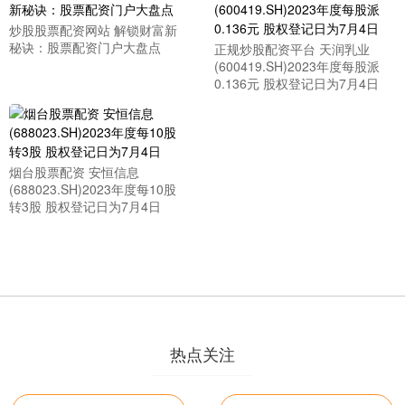
炒股股票配资网站 解锁财富新
秘诀：股票配资门户大盘点
正规炒股配资平台 天润乳业
(600419.SH)2023年度每股派
0.136元 股权登记日为7月4日
烟台股票配资 安恒信息
(688023.SH)2023年度每10股
转3股 股权登记日为7月4日
热点关注