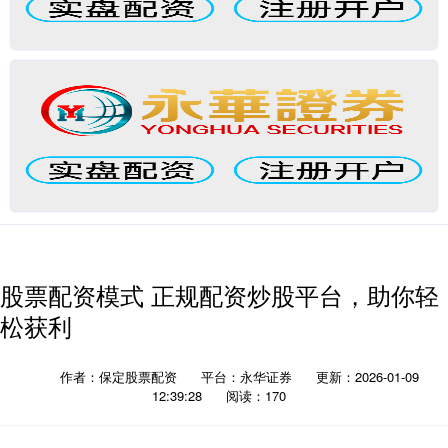
股票配资模式 正规配资炒股平台，助你轻
松获利
作者：保定股票配资
平台：永华证券
更新：2026-01-09
12:39:28
阅读：170