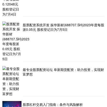
股票配资系统开发 振华新材(688707.SH)2023年度每股
派0.05元 股权登记日为7月5日
最专业股票配资论坛 阜新期货配资：助力投资，实现财
富梦想
股票杠杆交易入门指南：条件与风险解析