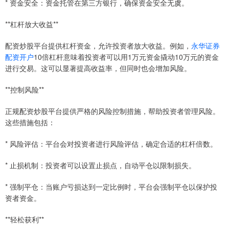
* 资金安全：资金托管在第三方银行，确保资金安全无虞。
**杠杆放大收益**
配资炒股平台提供杠杆资金，允许投资者放大收益。例如，
永华证券
配资开户
10倍杠杆意味着投资者可以用1万元资金撬动10万元的资金
进行交易。这可以显著提高收益率，但同时也会增加风险。
**控制风险**
正规配资炒股平台提供严格的风险控制措施，帮助投资者管理风险。
这些措施包括：
* 风险评估：平台会对投资者进行风险评估，确定合适的杠杆倍数。
* 止损机制：投资者可以设置止损点，自动平仓以限制损失。
* 强制平仓：当账户亏损达到一定比例时，平台会强制平仓以保护投
资者资金。
**轻松获利**