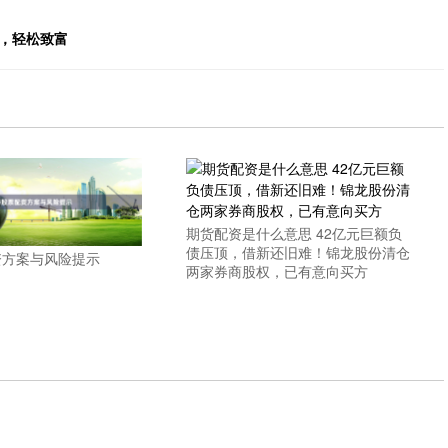
，轻松致富
期货配资是什么意思 42亿元巨额负
债压顶，借新还旧难！锦龙股份清仓
资方案与风险提示
两家券商股权，已有意向买方