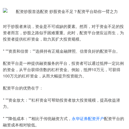
对于炒股者来说，资金是不可或缺的要素。然而，对于资金不足的投
资者而言，炒股之路似乎困难重重。此时，配资平台便应运而生，为
投资者提供杠杆资金，助力其扩大投资规模。
* **资质和信誉：**选择持有正规金融牌照、信誉良好的配资平台。
配资平台是一种提供融资服务的平台，投资者可以通过抵押一定比例
的资金，从平台获得倍数的杠杆资金。例如，抵押10万元，可获得
100万元的杠杆资金，从而大幅提升投资能力。
配资平台的优势在于：
* **资金放大：**杠杆资金可帮助投资者放大投资规模，提高收益潜
力。
* **降低成本：**相比于传统融资方式，
永华证券配资开户
配资平台的
融资成本相对较低。