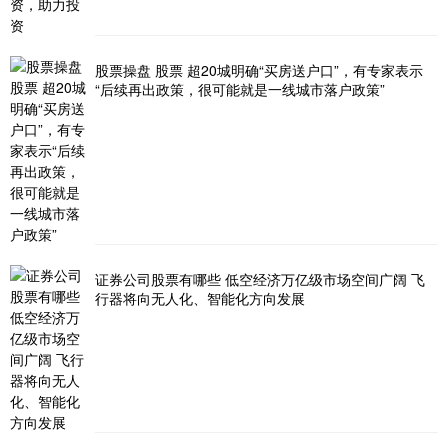
股票操盘 股票 超20城明确“买房送户口”，有专家表示
“后续再出政策，很可能就是一线城市落户政策”
证券公司股票有哪些 低空经济万亿级市场空间广阔 飞
行器将向无人化、智能化方向发展