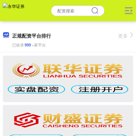
正规配资平台排行
更多
已收录
999
+家平台