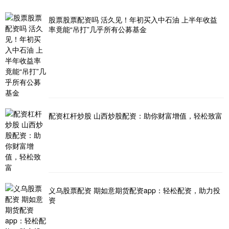
股票股票配资吗 活久见！年初买入中石油 上半年收益
率竟能“吊打”几乎所有公募基金
配资杠杆炒股 山西炒股配资：助你财富增值，轻松致富
义乌股票配资 期如意期货配资app：轻松配资，助力投
资