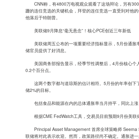
CNN称，有4800万电视观众观看了这场辩论，另有30
跚的连任竞选的关键机会，拜登的连任竞选一直受到对他的
他落后于特朗普。
美联储9月降息“毫无悬念”！核心PCE创近三年新低
美联储周五公布的一项重要经济指标显示，5月份通胀率
储官员提供了好消息。
美国商务部报告显示，经季节性调整后，4月份核心个人消费
0.2个百分点。
这两个数字都与道琼斯的估计相符。5月份的年率创下了2
储2%的目标。
包括食品和能源在内的总体通胀率当月持平，同比上涨 2
根据CME FedWatch工具，交易员目前预期9月份美
Principal Asset Management 首席全球策略师 
联储将对此表示欢迎。然而，政策路径尚不确定。通胀进一