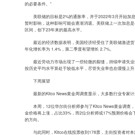
的必要条件。”
美联储的目标是2%的通胀率，并于2022年3月开始加
暂时影响，这种影响可能会逐渐消退。美联储上一次加息是在20
区间，创下23年来的最高水平。
最近的经济数据表明，美国经济经受住了美联储激进货币
年化增长率为 1.4%，第二季度有望增长 2.7%。
最近劳动力市场出现了一些轻微的裂缝，持续申请失业救济
按历史平均水平算处于较低水平，尽管失业率也在缓慢上升
下周展望
最新的Kitco News黄金周调查显示，大多数行业专
本周，12位华尔街分析师参与了Kitco News黄金调
金价格将上涨，占比33%，而2位分析师或17%预测价格
的方向。
与此同时，Kitco在线投票收到178票，主街投资者对