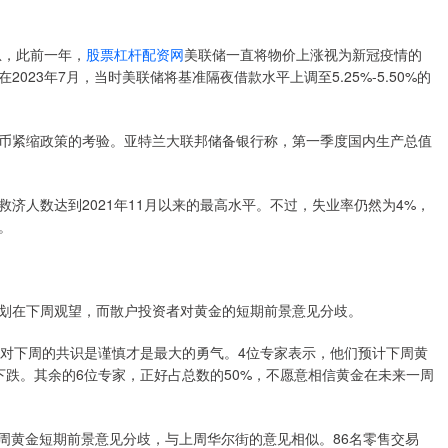
息，此前一年，
股票杠杆配资网
美联储一直将物价上涨视为新冠疫情的
23年7月，当时美联储将基准隔夜借款水平上调至5.25%-5.50%的
紧缩政策的考验。亚特兰大联邦储备银行称，第一季度国内生产总值
人数达到2021年11月以来的最高水平。不过，失业率仍然为4%，
。
家计划在下周观望，而散户投资者对黄金的短期前景意见分歧。
查，对下周的共识是谨慎才是最大的勇气。4位专家表示，他们预计下周黄
会下跌。其余的6位专家，正好占总数的50%，不愿意相信黄金在未来一周
本周黄金短期前景意见分歧，与上周华尔街的意见相似。86名零售交易