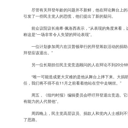
尽管有关拜登年龄的问题并不新鲜，他在辩论舞台上的不
引发了一些民主党人的恐慌，他们提出了新的疑问。
前众议院议长南希·佩洛西表示，“从表现的角度来看，这
称这是“一场非常令人失望的辩论表现”。
一位计划参加周六在汉普顿举行的拜登筹款活动的捐助者
拜登应该退出。”
另一位长期担任民主党竞选顾问的人在辩论不到20分钟后就
“唯一可能造成更大灾难的是他从舞台上摔下来。大捐助者
任，我们将不得不在11月之前看着他站在空中走钢丝。”
周五，《纽约时报》编辑委员会呼吁拜登退出竞选。它称
有能力的人代替他”。
周四晚上，民主党高层议员、捐款人和党内人士感到不安
了思路。