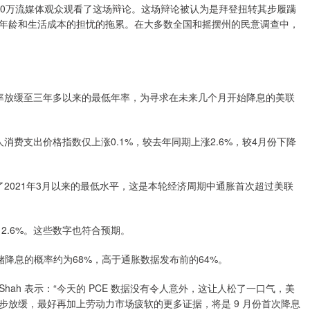
00万流媒体观众观看了这场辩论。这场辩论被认为是拜登扭转其步履蹒
年龄和生活成本的担忧的拖累。在大多数全国和摇摆州的民意调查中，
放缓至三年多以来的最低年率，为寻求在未来几个月开始降息的美联
支出价格指数仅上涨0.1%，较去年同期上涨2.6%，较4月份下降
021年3月以来的最低水平，这是本轮经济周期中通胀首次超过美联
.6%。这些数字也符合预期。
联储降息的概率约为68%，高于通胀数据发布前的64%。
Seema Shah 表示：“今天的 PCE 数据没有令人意外，这让人松了一口气，美
步放缓，最好再加上劳动力市场疲软的更多证据，将是 9 月份首次降息