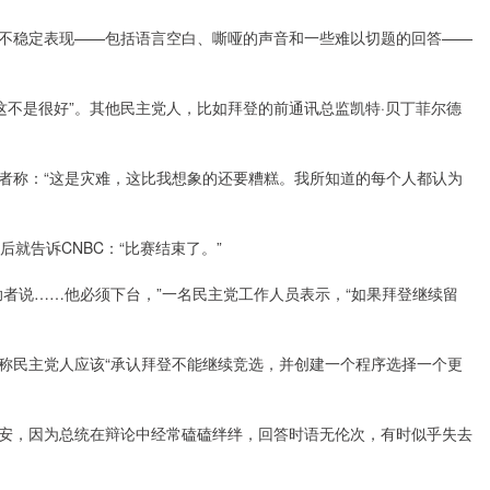
稳定表现——包括语言空白、嘶哑的声音和一些难以切题的回答——
不是很好”。其他民主党人，比如拜登的前通讯总监凯特·贝丁菲尔德
称：“这是灾难，这比我想象的还要糟糕。我所知道的每个人都认为
告诉CNBC：“比赛结束了。”
说……他必须下台，”一名民主党工作人员表示，“如果拜登继续留
民主党人应该“承认拜登不能继续竞选，并创建一个程序选择一个更
，因为总统在辩论中经常磕磕绊绊，回答时语无伦次，有时似乎失去